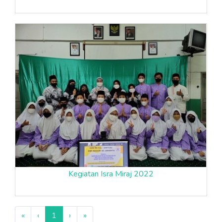
Kegiatan Isra Miraj 2022
«
‹
1
›
»